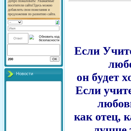
Если Учит
200
любо
он будет 
Новости
Если учит
любов
как отец, к
лучше 