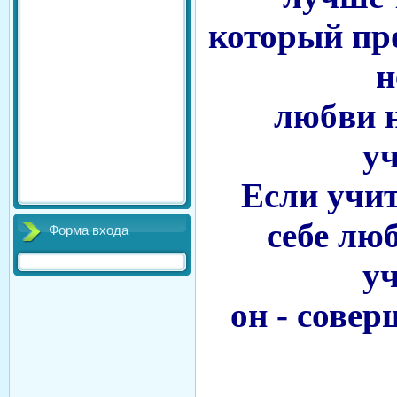
который про
н
любви н
у
Если учит
себе люб
Форма входа
у
он - сове