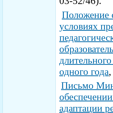
03-52/46).
Положение 
условиях пр
педагогичес
образовател
длительного
одного года
Письмо Мин
обеспечени
адаптации р