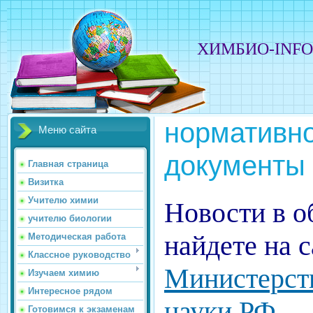
ХИМБИО-INF
нормативн
Меню сайта
документы
Главная страница
Визитка
Учителю химии
Новости в о
учителю биологии
найдете на с
Методическая работа
Классное руководство
Министерств
Изучаем химию
Интересное рядом
науки РФ
Готовимся к экзаменам