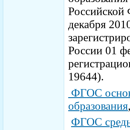
Российской 
декабря 2010
зарегистри
России 01 фе
регистраци
19644).
ФГОС основ
образования
ФГОС средн