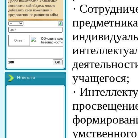
· Сотруднич
предметника
индивидуал
интеллектуа
деятельност
200
учащегося;
Новости
· Интеллект
просвещение
формирован
умственного