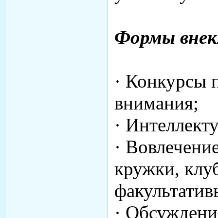
Формы внек
· Конкурсы 
внимания;
· Интеллект
· Вовлечени
кружки, клу
факультатив
· Обсуждени