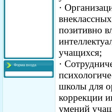
· Организац
внеклассных
позитивно 
интеллектуа
учащихся;
· Сотруднич
Форма входа
психологиче
школы для о
коррекции и
умений учащ