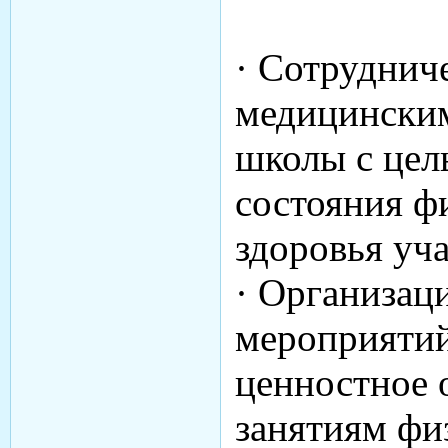
· Сотруднич
медицински
школы с цел
состояния ф
здоровья уч
· Организац
мероприяти
ценностное 
занятиям фи