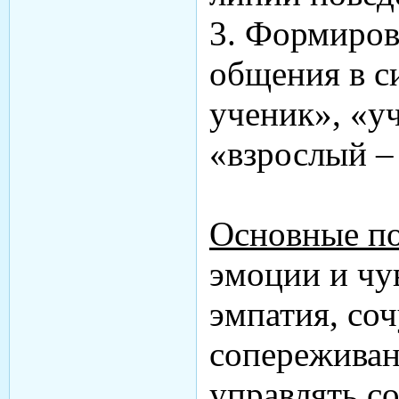
3. Формиров
общения в с
ученик», «у
«взрослый –
Основные п
эмоции и чув
эмпатия, соч
сопереживан
управлять с