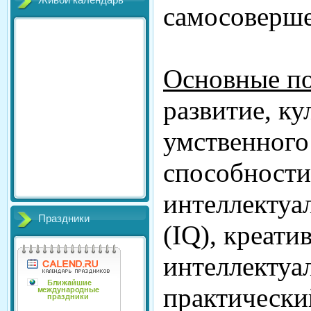
Живой календарь
самосоверше
Основные п
развитие, ку
умственного
способности
интеллектуа
Праздники
(IQ), креати
интеллектуа
практически