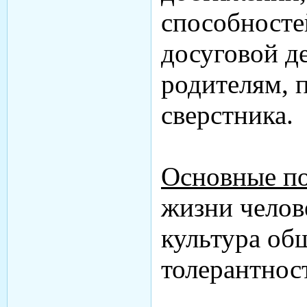
способносте
досуговой д
родителям, 
сверстника.
Основные по
жизни челове
культура об
толерантност