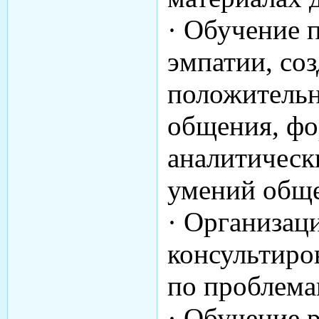
· Обучение 
эмпатии, со
положитель
общения, ф
аналитическ
умений общ
· Организац
консультиро
по проблема
· Обучение 