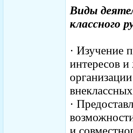
Виды деяте
классного р
· Изучение 
интересов и
организации
внеклассных
· Предостав
возможности
и совместно